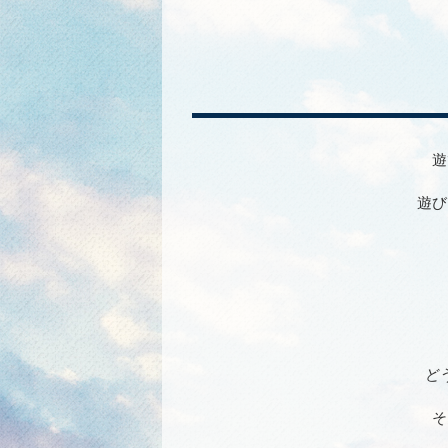
遊
遊び
ど
そ