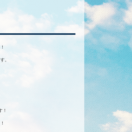
い！
ます。
す！
！！