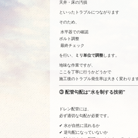
天井・床の汚損
といったトラブルにつながります
そのため、
水平器での確認
ボルト調整
最終チェック
を行い、
ミリ単位で調整
します。
地味な作業ですが、
ここを丁寧に行うかどうかで
施工後のトラブル発生率は大きく変わりま
③ 配管勾配は“水を制する技術”
ドレン配管には、
必ず適切な勾配が必要です。
✔ 水が自然に流れるか
✔ 逆勾配になっていないか