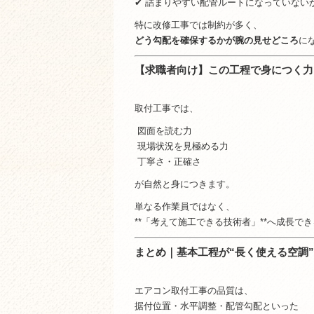
✔ 詰まりやすい配管ルートになっていない
特に改修工事では制約が多く、
どう勾配を確保するかが腕の見せどころ
に
【求職者向け】この工程で身につく力
取付工事では、
図面を読む力
現場状況を見極める力
丁寧さ・正確さ
が自然と身につきます。
単なる作業員ではなく、
**「考えて施工できる技術者」**へ成長で
まとめ｜基本工程が“長く使える空調
エアコン取付工事の品質は、
据付位置・水平調整・配管勾配といった