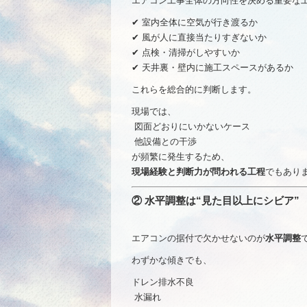
エアコン工事全体の方向性を決める重要な
✔ 室内全体に空気が行き渡るか
✔ 風が人に直接当たりすぎないか
✔ 点検・清掃がしやすいか
✔ 天井裏・壁内に施工スペースがあるか
これらを総合的に判断します。
現場では、
図面どおりにいかないケース
他設備との干渉
が頻繁に発生するため、
現場経験と判断力が問われる工程
でもあり
② 水平調整は“見た目以上にシビア”
エアコンの据付で欠かせないのが
水平調整
わずかな傾きでも、
ドレン排水不良
水漏れ