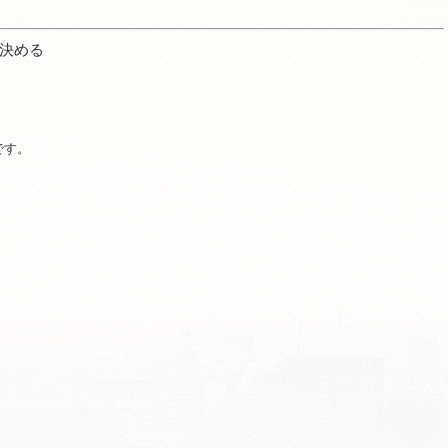
決める
です。
。