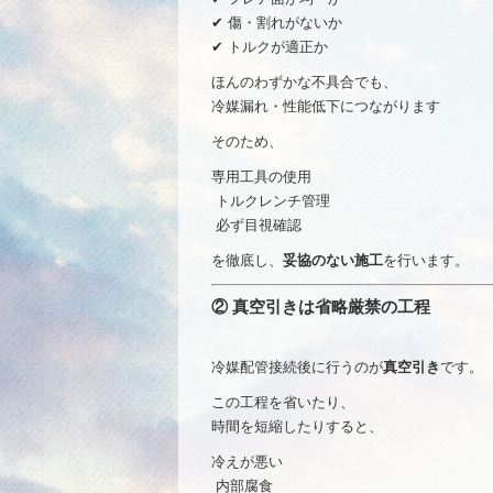
✔ 傷・割れがないか
✔ トルクが適正か
ほんのわずかな不具合でも、
冷媒漏れ・性能低下につながります
そのため、
専用工具の使用
トルクレンチ管理
必ず目視確認
を徹底し、
妥協のない施工
を行います。
② 真空引きは省略厳禁の工程
冷媒配管接続後に行うのが
真空引き
です。
この工程を省いたり、
時間を短縮したりすると、
冷えが悪い
内部腐食